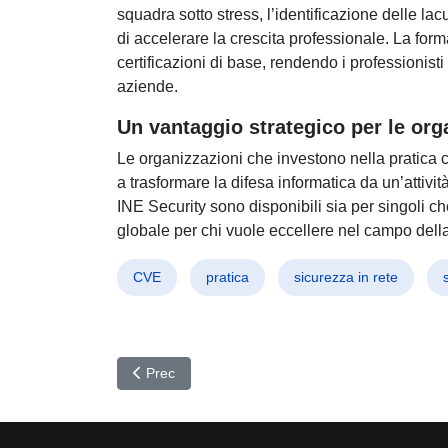
squadra sotto stress, l’identificazione delle la
di accelerare la crescita professionale. La forma
certificazioni di base, rendendo i professionisti 
aziende.
Un vantaggio strategico per le org
Le organizzazioni che investono nella pratica 
a trasformare la difesa informatica da un’attivit
INE Security sono disponibili sia per singoli c
globale per chi vuole eccellere nel campo dell
CVE
pratica
sicurezza in rete
Articolo precedente: DanaBot Smascherato: Sgomin
Prec