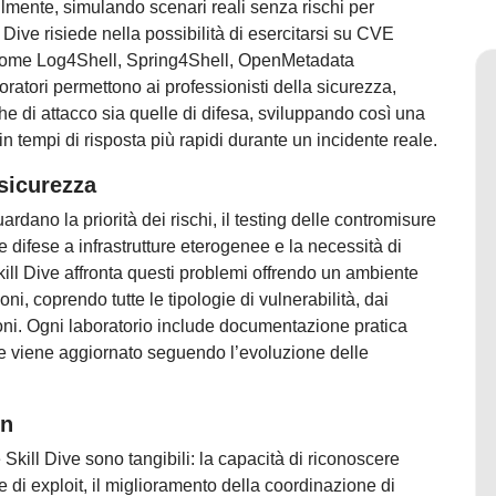
silmente, simulando scenari reali senza rischi per
l Dive risiede nella possibilità di esercitarsi su CVE
, come Log4Shell, Spring4Shell, OpenMetadata
ratori permettono ai professionisti della sicurezza,
che di attacco sia quelle di difesa, sviluppando così una
 tempi di risposta più rapidi durante un incidente reale.
 sicurezza
uardano la priorità dei rischi, il testing delle contromisure
e difese a infrastrutture eterogenee e la necessità di
Skill Dive affronta questi problemi offrendo un ambiente
ni, coprendo tutte le tipologie di vulnerabilità, dai
ioni. Ogni laboratorio include documentazione pratica
i e viene aggiornato seguendo l’evoluzione delle
on
 Skill Dive sono tangibili: la capacità di riconoscere
 di exploit, il miglioramento della coordinazione di