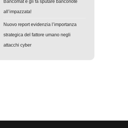
Bancomat e gli fa sputare banconote
all’impazzata!
Nuovo report evidenzia l’importanza
strategica del fattore umano negli
attacchi cyber
o: Maxi Blitz contro Lumma Stealer: 2300 domini sequestrati, colpo stor