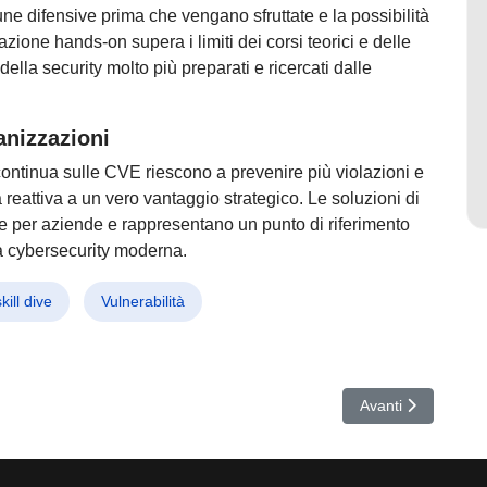
cune difensive prima che vengano sfruttate e la possibilità
zione hands-on supera i limiti dei corsi teorici e delle
della security molto più preparati e ricercati dalle
anizzazioni
continua sulle CVE riescono a prevenire più violazioni e
à reattiva a un vero vantaggio strategico. Le soluzioni di
he per aziende e rappresentano un punto di riferimento
a cybersecurity moderna.
skill dive
Vulnerabilità
ata la Super Botnet da 50 Milioni, 16 Arresti nel Cybercrime Globale
Articolo successiv
Avanti