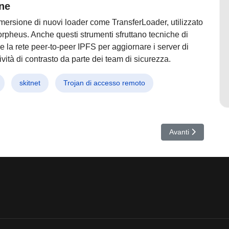
one
ersione di nuovi loader come TransferLoader, utilizzato
Morpheus. Anche questi strumenti sfruttano tecniche di
 la rete peer-to-peer IPFS per aggiornare i server di
vità di contrasto da parte dei team di sicurezza.
skitnet
Trojan di accesso remoto
Chiave per Salvare Aziende e Dati Prima che Sia Troppo Tardi
Articolo successiv
Avanti