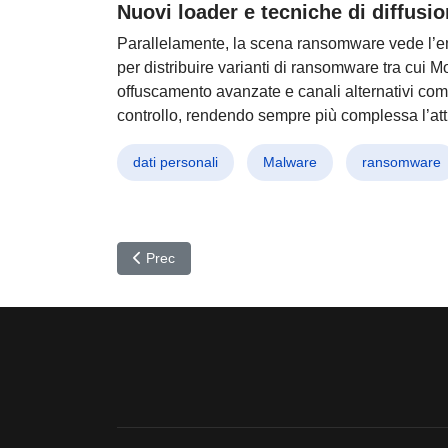
Nuovi loader e tecniche di diffusi
Parallelamente, la scena ransomware vede l’em
per distribuire varianti di ransomware tra cui 
offuscamento avanzate e canali alternativi come
controllo, rendendo sempre più complessa l’atti
dati personali
Malware
ransomware
Articolo precedente: Ransomware Shock: 5 Mosse 
Prec