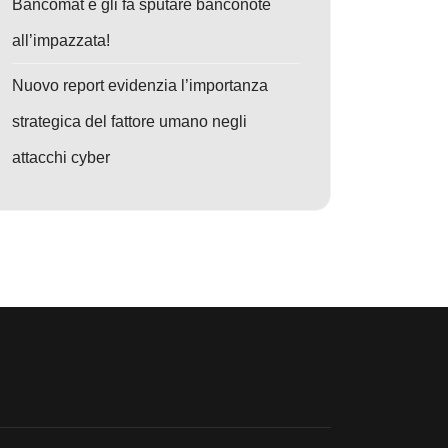
Bancomat e gli fa sputare banconote
all’impazzata!
Nuovo report evidenzia l’importanza
strategica del fattore umano negli
attacchi cyber
o: Zero-Day in Aumento: Nuove Vulnerabilità e Attacchi Mettono Sotto 