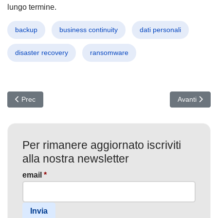
lungo termine.
backup
business continuity
dati personali
disaster recovery
ransomware
Articolo precedente: MarsSnake: La nuova arma cinese contro gover
Articolo succ
Prec
Avanti
Per rimanere aggiornato iscriviti
alla nostra newsletter
email
*
Invia