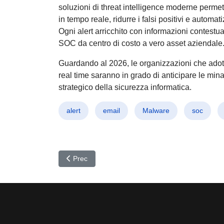
soluzioni di threat intelligence moderne permet
in tempo reale, ridurre i falsi positivi e automat
Ogni alert arricchito con informazioni contestual
SOC da centro di costo a vero asset aziendale
Guardando al 2026, le organizzazioni che adottan
real time saranno in grado di anticipare le mina
strategico della sicurezza informatica.
alert
email
Malware
soc
Articolo precedente: App Spia in Agguato: Allarme
Prec