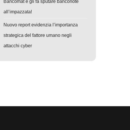
Bancomat e gli fa sputare banconote
all’impazzata!
Nuovo report evidenzia l’importanza
strategica del fattore umano negli
attacchi cyber
o: Blender sotto attacco: File 3D infetti rubano dati con malware StealC