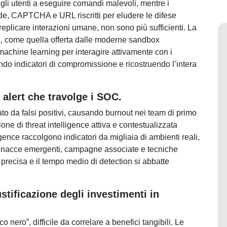
i utenti a eseguire comandi malevoli, mentre i
de, CAPTCHA e URL riscritti per eludere le difese
replicare interazioni umane, non sono più sufficienti. La
va, come quella offerta dalle moderne sandbox
 machine learning per interagire attivamente con i
ndo indicatori di compromissione e ricostruendo l’intera
 alert che travolge i SOC.
o da falsi positivi, causando burnout nei team di primo
ione di threat intelligence attiva e contestualizzata
ligence raccolgono indicatori da migliaia di ambienti reali,
minacce emergenti, campagne associate e tecniche
precisa e il tempo medio di detection si abbatte
iustificazione degli investimenti in
ero”, difficile da correlare a benefici tangibili. Le