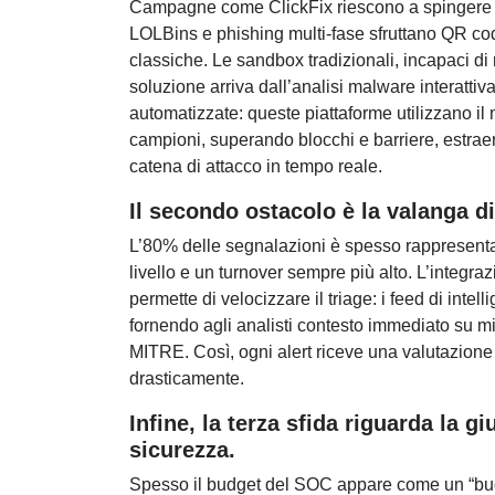
Campagne come ClickFix riescono a spingere gl
LOLBins e phishing multi-fase sfruttano QR co
classiche. Le sandbox tradizionali, incapaci di 
soluzione arriva dall’analisi malware interatti
automatizzate: queste piattaforme utilizzano il
campioni, superando blocchi e barriere, estrae
catena di attacco in tempo reale.
Il secondo ostacolo è la valanga di
L’80% delle segnalazioni è spesso rappresentat
livello e un turnover sempre più alto. L’integraz
permette di velocizzare il triage: i feed di intel
fornendo agli analisti contesto immediato su 
MITRE. Così, ogni alert riceve una valutazione 
drasticamente.
Infine, la terza sfida riguarda la g
sicurezza.
Spesso il budget del SOC appare come un “buco n