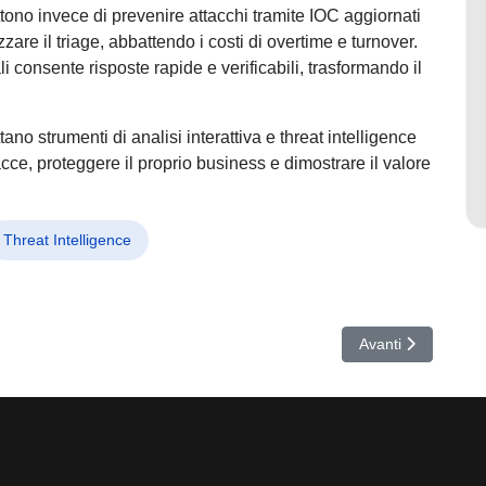
tono invece di prevenire attacchi tramite IOC aggiornati
izzare il triage, abbattendo i costi di overtime e turnover.
i consente risposte rapide e verificabili, trasformando il
.
o strumenti di analisi interattiva e threat intelligence
cce, proteggere il proprio business e dimostrare il valore
Threat Intelligence
 CISA su WhatsApp e Signal, rischio privacy per utenti e VIP
Articolo successiv
Avanti