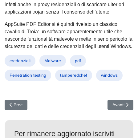
infetti anche in proxy residenziali o di scaricare ulteriori
applicazioni trojan senza il consenso dell’utente.
AppSuite PDF Editor si è quindi rivelato un classico
cavallo di Troia: un software apparentemente utile che
nasconde funzionalità malevole e mette in serio pericolo la
sicurezza dei dati e delle credenziali degli utenti Windows.
credenziali
Malware
pdf
Penetration testing
tamperedchef
windows
Articolo precedente: Velociraptor sotto attacco: Così i cyber crimin
Articolo succ
Prec
Avanti
Per rimanere aggiornato iscriviti