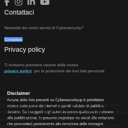
Contattaci
Necessiti dei nostri servizi di Cybersecurity?
Contattaci
Privacy policy
Ti invitiamo prendere visione della nostra
privacy policy
per la protezione dei tuoi dati personali.
Disclaimer
We use cookies
Alcune delle foto presenti su Cybersecurityup.it potrebbero
Utilizziamo i cookie sul nostro sito Web. Alcuni di essi sono
essere state prese da Internet e quindi valutate di pubblico
essenziali per il funzionamento del sito, mentre altri ci aiutano a
dominio. Se i soggetti o gli autori avessero qualcosa in contrario
alla pubblicazione, lo possono segnalare via email alla redazione
migliorare questo sito e l'esperienza dell'utente (cookie di
che provvederà prontamente alla rimozione delle immagini
tracciamento). Puoi decidere tu stesso se consentire o meno i