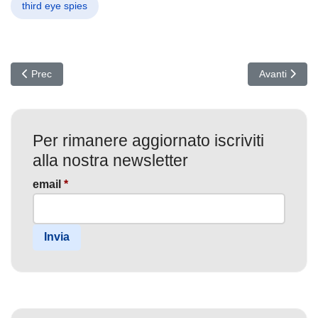
third eye spies
Articolo precedente: Ransomware all’attacco dei file: La minaccia i
Articolo succ
Prec
Avanti
Per rimanere aggiornato iscriviti
alla nostra newsletter
email
*
Invia