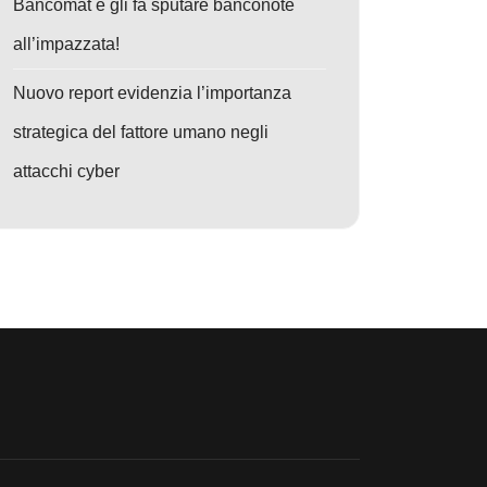
Bancomat e gli fa sputare banconote
all’impazzata!
Nuovo report evidenzia l’importanza
strategica del fattore umano negli
attacchi cyber
o: Blackout in Iran: Messaggi vocali misteriosi bloccano le chiamate – 