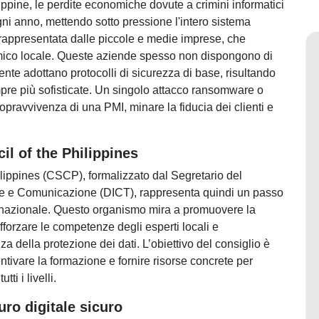
Filippine, le perdite economiche dovute a crimini informatici
ni anno, mettendo sotto pressione l'intero sistema
rappresentata dalle piccole e medie imprese, che
omico locale. Queste aziende spesso non dispongono di
ente adottano protocolli di sicurezza di base, risultando
pre più sofisticate. Un singolo attacco ransomware o
pravvivenza di una PMI, minare la fiducia dei clienti e
il of the Philippines
ilippines (CSCP), formalizzato dal Segretario del
one e Comunicazione (DICT), rappresenta quindi un passo
e nazionale. Questo organismo mira a promuovere la
afforzare le competenze degli esperti locali e
za della protezione dei dati. L’obiettivo del consiglio è
ntivare la formazione e fornire risorse concrete per
ti i livelli.
uro digitale sicuro