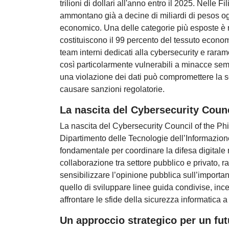
trilioni di dollari all'anno entro il 2025. Nelle 
ammontano già a decine di miliardi di pesos og
economico. Una delle categorie più esposte è 
costituiscono il 99 percento del tessuto econ
team interni dedicati alla cybersecurity e raram
così particolarmente vulnerabili a minacce sem
una violazione dei dati può compromettere la so
causare sanzioni regolatorie.
La nascita del Cybersecurity Counc
La nascita del Cybersecurity Council of the Ph
Dipartimento delle Tecnologie dell’Informazi
fondamentale per coordinare la difesa digital
collaborazione tra settore pubblico e privato, r
sensibilizzare l’opinione pubblica sull’importan
quello di sviluppare linee guida condivise, ince
affrontare le sfide della sicurezza informatica a tut
Un approccio strategico per un fut