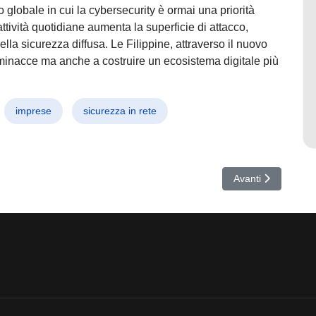
globale in cui la cybersecurity è ormai una priorità
attività quotidiane aumenta la superficie di attacco,
della sicurezza diffusa. Le Filippine, attraverso il nuovo
 minacce ma anche a costruire un ecosistema digitale più
imprese
sicurezza in rete
psichici, la vera storia che rivoluziona la cyber-sicurezza
Articolo successiv
Avanti