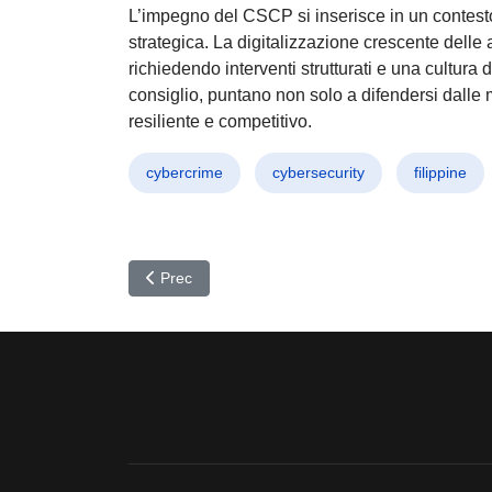
L’impegno del CSCP si inserisce in un contesto 
strategica. La digitalizzazione crescente delle 
richiedendo interventi strutturati e una cultura 
consiglio, puntano non solo a difendersi dalle
resiliente e competitivo.
cybercrime
cybersecurity
filippine
Articolo precedente: Third Eye Spies: CIA e spioni 
Prec