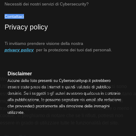
Necessiti dei nostri servizi di Cybersecurity?
Contattaci
Privacy policy
Ti invitiamo prendere visione della nostra
privacy policy
per la protezione dei tuoi dati personali.
Disclaimer
We use cookies
Alcune delle foto presenti su Cybersecurityup.it potrebbero
Utilizziamo i cookie sul nostro sito Web. Alcuni di essi sono
essere state prese da Internet e quindi valutate di pubblico
dominio. Se i soggetti o gli autori avessero qualcosa in contrario
essenziali per il funzionamento del sito, mentre altri ci aiutano a
alla pubblicazione, lo possono segnalare via email alla redazione
migliorare questo sito e l'esperienza dell'utente (cookie di
che provvederà prontamente alla rimozione delle immagini
tracciamento). Puoi decidere tu stesso se consentire o meno i
utilizzate.
cookie. Ti preghiamo di notare che se li rifiuti, potresti non
essere in grado di utilizzare tutte le funzionalità del sito.