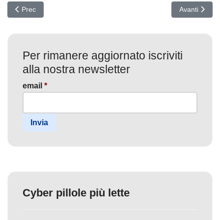
Articolo precedente: n8n sotto attacco: CVE-2026-21858 (CVSS 10
Articolo succ
Prec
Avanti
Per rimanere aggiornato iscriviti
alla nostra newsletter
email
*
Invia
Cyber pillole più lette