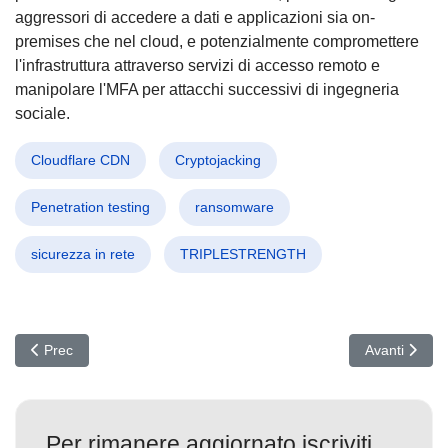
aggressori di accedere a dati e applicazioni sia on-
premises che nel cloud, e potenzialmente compromettere
l'infrastruttura attraverso servizi di accesso remoto e
manipolare l'MFA per attacchi successivi di ingegneria
sociale.
Cloudflare CDN
Cryptojacking
Penetration testing
ransomware
sicurezza in rete
TRIPLESTRENGTH
Articolo precedente: Ransomware in Aumento: Il Natale 2024 Sotto
Articolo succ
Prec
Avanti
Per rimanere aggiornato iscriviti