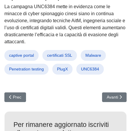
La campagna UNC6384 mette in evidenza come le
minacce di cyber spionaggio cinesi siano in continua
evoluzione, integrando tecniche AitM, ingegneria sociale e
l’uso di certificati digitali validi. Questi elementi aumentano
drasticamente l’efficacia e la capacità di evasione degli
attaccanti.
captive portal
certificati SSL
Malware
Penetration testing
PlugX
UNC6384
Articolo precedente: HOOK: Il nuovo trojan Android che blocca il
Articolo succ
Prec
Avanti
Per rimanere aggiornato iscriviti