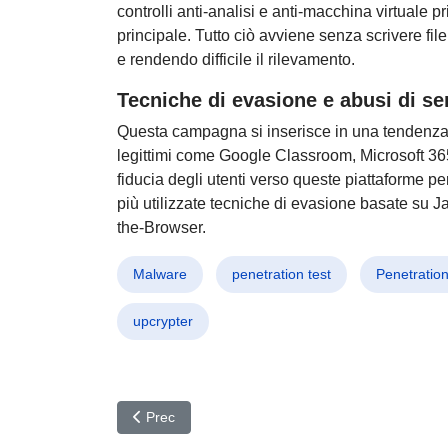
controlli anti-analisi e anti-macchina virtuale 
principale. Tutto ciò avviene senza scrivere fil
e rendendo difficile il rilevamento.
Tecniche di evasione e abusi di ser
Questa campagna si inserisce in una tendenza 
legittimi come Google Classroom, Microsoft 3
fiducia degli utenti verso queste piattaforme pe
più utilizzate tecniche di evasione basate su J
the-Browser.
Malware
penetration test
Penetration
upcrypter
Articolo precedente: PromptLock: Il primo ransomwa
Prec