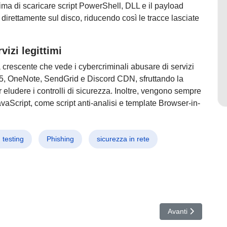
prima di scaricare script PowerShell, DLL e il payload
e direttamente sul disco, riducendo così le tracce lasciate
vizi legittimi
crescente che vede i cybercriminali abusare di servizi
65, OneNote, SendGrid e Discord CDN, sfruttando la
r eludere i controlli di sicurezza. Inoltre, vengono sempre
avaScript, come script anti-analisi e template Browser-in-
 testing
Phishing
sicurezza in rete
re AI che colpisce tutti i sistemi – Cybersecurity a rischio evoluzione
Articolo successiv
Avanti