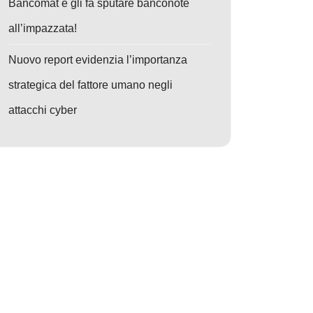
Bancomat e gli fa sputare banconote
all’impazzata!
Nuovo report evidenzia l’importanza
strategica del fattore umano negli
attacchi cyber
o: Nx sotto attacco: Furto massivo di credenziali via npm, GitHub e AI –