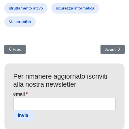
sfruttamento attivo
sicurezza informatica
Vulnerabilità
Articolo precedente: Cybersecurity al Femminile: Hollywood Rivo
Articolo succ
Prec
Avanti
Per rimanere aggiornato iscriviti
alla nostra newsletter
email
*
Invia