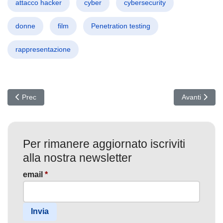
attacco hacker
cyber
cybersecurity
donne
film
Penetration testing
rappresentazione
Articolo precedente: Vulnerabilità Critica nel Plugin OttoKit: Atta
Articolo succ
Prec
Avanti
Per rimanere aggiornato iscriviti
alla nostra newsletter
email
*
Invia