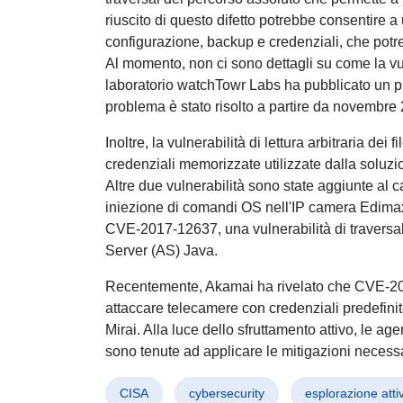
riuscito di questo difetto potrebbe consentire a u
configurazione, backup e credenziali, che potre
Al momento, non ci sono dettagli su come la vuln
laboratorio watchTowr Labs ha pubblicato un pr
problema è stato risolto a partire da novembre
Inoltre, la vulnerabilità di lettura arbitraria dei 
credenziali memorizzate utilizzate dalla solu
Altre due vulnerabilità sono state aggiunte al
iniezione di comandi OS nell'IP camera Edimax
CVE-2017-12637, una vulnerabilità di traversa
Server (AS) Java.
Recentemente, Akamai ha rivelato che CVE-2025
attaccare telecamere con credenziali predefinite
Mirai. Alla luce dello sfruttamento attivo, le 
sono tenute ad applicare le mitigazioni necessar
CISA
cybersecurity
esplorazione atti