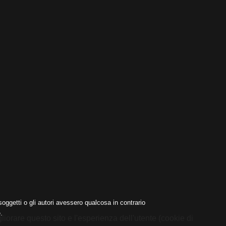
oggetti o gli autori avessero qualcosa in contrario
.
liorare questo sito e l'esperienza dell'utente (cookie di