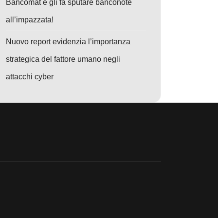
Bancomat e gli fa sputare banconote
all’impazzata!
Nuovo report evidenzia l’importanza
strategica del fattore umano negli
rogetti di Sviluppo
o: Spionaggio Globale Graphite: Il Software Israelo che Minaccia la P
attacchi cyber