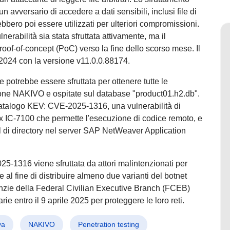
n avversario di accedere a dati sensibili, inclusi file di
bbero poi essere utilizzati per ulteriori compromissioni.
erabilità sia stata sfruttata attivamente, ma il
oof-of-concept (PoC) verso la fine dello scorso mese. Il
 2024 con la versione v11.0.0.88174.
file potrebbe essere sfruttata per ottenere tutte le
zione NAKIVO e ospitate sul database "product01.h2.db".
 catalogo KEV: CVE-2025-1316, una vulnerabilità di
 IC-7100 che permette l'esecuzione di codice remoto, e
l di directory nel server SAP NetWeaver Application
-1316 viene sfruttata da attori malintenzionati per
 al fine di distribuire almeno due varianti del botnet
agenzie della Federal Civilian Executive Branch (FCEB)
ie entro il 9 aprile 2025 per proteggere le loro reti.
va
NAKIVO
Penetration testing