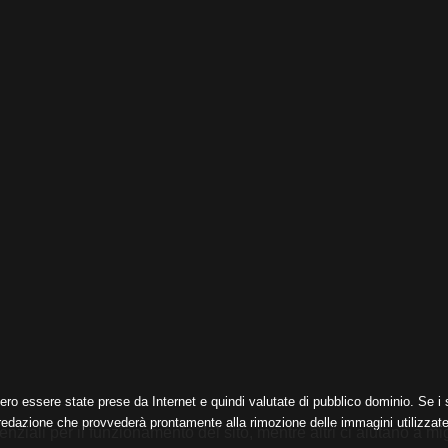
ero essere state prese da Internet e quindi valutate di pubblico dominio. Se i s
 redazione che provvederà prontamente alla rimozione delle immagini utilizzate
nziali per il funzionamento del sito, mentre altri ci aiutano a mig