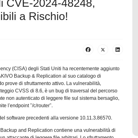
 di CVE-2024-48248,
bili a Rischio!
gency (CISA) degli Stati Uniti ha recentemente aggiunto
 NAKIVO Backup & Replication al suo catalogo di
o prove di sfruttamento attivo. La vulnerabilità,
ggio CVSS di 8.6, è un bug di traversal del percorso
e non autenticato di leggere file sul sistema bersaglio,
te l'endpoint "/c/router".
 del software precedenti alla versione 10.11.3.86570.
 Backup and Replication contiene una vulnerabilità di
n attaccante di leggere file arbitrari. Lo sfruttamento