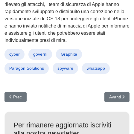
rilevato gli attacchi, i team di sicurezza di Apple hanno
rapidamente sviluppato e distribuito una correzione nella
versione iniziale di iOS 18 per proteggere gli utenti iPhone
e hanno inviato notifiche di minaccia di Apple per informare
e assistere gli utenti che potrebbero essere stati
individualmente presi di mira.
cyber
governi
Graphite
Paragon Solutions
spyware
whatsapp
Articolo precedente: Vulnerabilità NAKIVO: Allarme CISA per Sfrut
Articolo succ
Prec
Avanti
Per rimanere aggiornato iscriviti
alla nostra newsletter