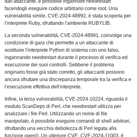
dall'attaccante, è possibile ingannare needrestart
facendogli eseguire codice arbitrario come root. Una
vulnerabilità simile, CVE-2024-48992, è stata scoperta per
l'interprete Ruby, sfruttando l'ambiente RUBYLIB.
La seconda vulnerabilità, CVE-2024-48991, coinvolge una
condizione di gara che permette a un attaccante di
sostituire l'interprete Python di sistema con uno falso,
ingannando needrestart durante il processo di verifica ed
esecuzione dei suoi controlli. Sebbene il problema
originario fosse già stato corretto, gli attaccanti possono
ancora sfruttare una discrepanza temporale tra la verifica e
l'esecuzione effettiva dell'interprete.
Infine, la terza vulnerabilità, CVE-2024-10224, riguarda il
modulo ScanDeps di Perl, che needrestart utilizza per
analizzare i file Perl. Utilizzando un nome di file
manipolato, è possibile eseguire comandi di shell arbitrari,
sfruttando una vecchia debolezza di Perl legata alla
funzione open(). Un ulteriore CVE, CVE-2024-11003, è