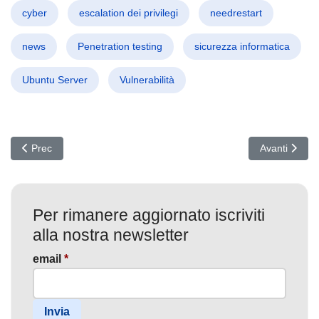
cyber
escalation dei privilegi
needrestart
news
Penetration testing
sicurezza informatica
Ubuntu Server
Vulnerabilità
Articolo precedente: X Blocca TinyURL: Censura o Sicurezza? Scopp
Articolo succ
Prec
Avanti
Per rimanere aggiornato iscriviti
alla nostra newsletter
email
*
Invia