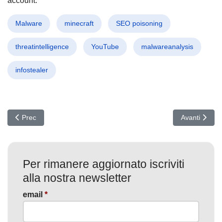
account.
Malware
minecraft
SEO poisoning
threatintelligence
YouTube
malwareanalysis
infostealer
Articolo precedente: Scandalo Hacking NCAA: rubati contenuti intim
Articolo succ
Prec
Avanti
Per rimanere aggiornato iscriviti
alla nostra newsletter
email
*