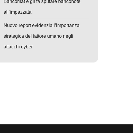
Bancomat e gli fa sputare banconote
all’impazzata!
Nuovo report evidenzia l’importanza
strategica del fattore umano negli
attacchi cyber
nk
o: Truffa AI su Web3: Gli sviluppatori diventano il nuovo oro dei cyberc