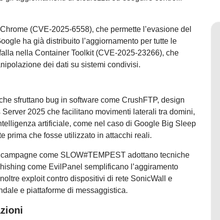
 su Chrome (CVE-2025-6558), che permette l’evasione del
gle ha già distribuito l’aggiornamento per tutte le
alla nella Container Toolkit (CVE-2025-23266), che
nipolazione dei dati su sistemi condivisi.
chi che sfruttano bug in software come CrushFTP, design
erver 2025 che facilitano movimenti laterali tra domini,
intelligenza artificiale, come nel caso di Google Big Sleep
 prima che fosse utilizzato in attacchi reali.
vare: campagne come SLOW#TEMPEST adottano tecniche
 phishing come EvilPanel semplificano l’aggiramento
noltre exploit contro dispositivi di rete SonicWall e
ndale e piattaforme di messaggistica.
zioni