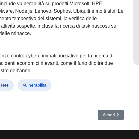
 include vulnerabilità su prodotti Microsoft, HPE,
are, Node.js, Lenovo, Sophos, Ubiquiti e molti altri. Le
nto tempestivo dei sistemi, la verifica delle
attività sospette, inclusa la ricerca di task nascosti su
delle minacce.
ze contro cybercriminali, iniziative per la ricerca di
identi economici rilevanti, come il furto di oltre due
estre dell’anno.
 rete
Vulnerabilità
ware Android legato all’Iran spia utenti tramite false VPN e app Starli
Articolo successiv
Avanti