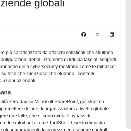
aziende globali
 più caratterizzato da attacchi sofisticati che sfruttano
nfigurazioni deboli, strumenti di fiducia lasciati scoperti
e cronache della cybersecurity mostrano come le minacce
su tecniche silenziose che eludono i controlli
soluzioni aziendali.
imana
ilità zero-day su Microsoft SharePoint, già sfruttata
romettere decine di organizzazioni a livello globale.
gere due falle, che si sono rivelate bypass di
na di exploit nota come ToolShell. Questo dimostra
gli aggiornamenti di sicurezza ed eseguire controlli