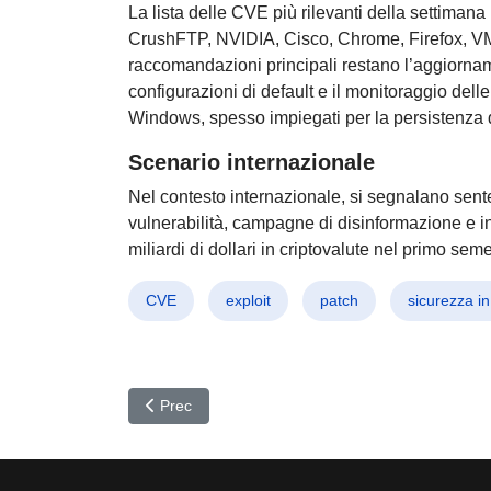
La lista delle CVE più rilevanti della settimana
CrushFTP, NVIDIA, Cisco, Chrome, Firefox, VMw
raccomandazioni principali restano l’aggiorname
configurazioni di default e il monitoraggio delle 
Windows, spesso impiegati per la persistenza 
Scenario internazionale
Nel contesto internazionale, si segnalano senten
vulnerabilità, campagne di disinformazione e inc
miliardi di dollari in criptovalute nel primo sem
CVE
exploit
patch
sicurezza in
Articolo precedente: DCHSpy all’attacco: Nuovo spy
Prec