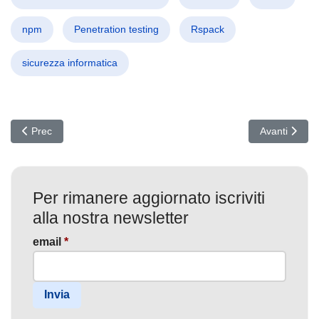
npm
Penetration testing
Rspack
sicurezza informatica
Articolo precedente: Arresto Shock di Panev: Il Cervello dietro Lo
Articolo succ
Prec
Avanti
Per rimanere aggiornato iscriviti
alla nostra newsletter
email
*
Invia