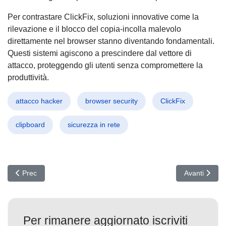
Per contrastare ClickFix, soluzioni innovative come la
rilevazione e il blocco del copia-incolla malevolo
direttamente nel browser stanno diventando fondamentali.
Questi sistemi agiscono a prescindere dal vettore di
attacco, proteggendo gli utenti senza compromettere la
produttività.
attacco hacker
browser security
ClickFix
clipboard
sicurezza in rete
Articolo precedente: Cybercrime 2025: Minacce AI e ransomware
Articolo succ
Prec
Avanti
Per rimanere aggiornato iscriviti