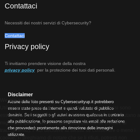
Contattaci
Necessiti dei nostri servizi di Cybersecurity?
Contattaci
Privacy policy
Ti invitiamo prendere visione della nostra
privacy policy
per la protezione dei tuoi dati personali.
Disclaimer
We use cookies
Alcune delle foto presenti su Cybersecurityup.it potrebbero
Utilizziamo i cookie sul nostro sito Web. Alcuni di essi sono
essere state prese da Internet e quindi valutate di pubblico
essenziali per il funzionamento del sito, mentre altri ci aiutano a
dominio. Se i soggetti o gli autori avessero qualcosa in contrario
alla pubblicazione, lo possono segnalare via email alla redazione
migliorare questo sito e l'esperienza dell'utente (cookie di
che provvederà prontamente alla rimozione delle immagini
tracciamento). Puoi decidere tu stesso se consentire o meno i
utilizzate.
cookie. Ti preghiamo di notare che se li rifiuti, potresti non