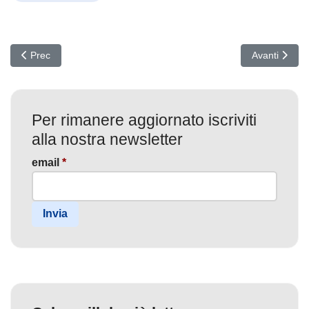
Articolo precedente: Allarme Supply Chain Open Source: Pacchetti
Articolo succ
Prec
Avanti
Per rimanere aggiornato iscriviti
alla nostra newsletter
email
*
Invia