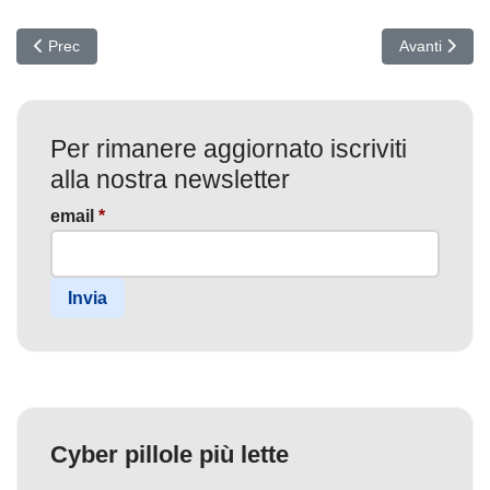
Articolo precedente: CVE-2026-0257 su GlobalProtect: bypass aut
Articolo succ
Prec
Avanti
Per rimanere aggiornato iscriviti
alla nostra newsletter
email
*
Invia
Cyber pillole più lette