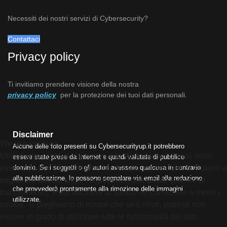
Necessiti dei nostri servizi di Cybersecurity?
Contattaci
Privacy policy
Ti invitiamo prendere visione della nostra
privacy policy
per la protezione dei tuoi dati personali.
Disclaimer
We use cookies
Alcune delle foto presenti su Cybersecurityup.it potrebbero
Utilizziamo i cookie sul nostro sito Web. Alcuni di essi sono
essere state prese da Internet e quindi valutate di pubblico
dominio. Se i soggetti o gli autori avessero qualcosa in contrario
essenziali per il funzionamento del sito, mentre altri ci aiutano a
alla pubblicazione, lo possono segnalare via email alla redazione
migliorare questo sito e l'esperienza dell'utente (cookie di
che provvederà prontamente alla rimozione delle immagini
tracciamento). Puoi decidere tu stesso se consentire o meno i
utilizzate.
cookie. Ti preghiamo di notare che se li rifiuti, potresti non
essere in grado di utilizzare tutte le funzionalità del sito.