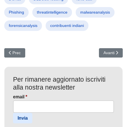
Phishing
threatintelligence
malwareanalysis
forensicanalysis
contribuenti indiani
Articolo precedente: ChocoPoC RAT su GitHub: i falsi PoC infettano
Articolo succ
Prec
Avanti
Per rimanere aggiornato iscriviti
alla nostra newsletter
email
*
Invia