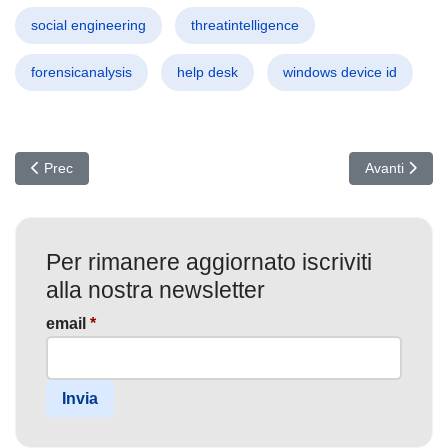
social engineering
threatintelligence
forensicanalysis
help desk
windows device id
Articolo precedente: Finti Avvisi Fiscali in India: phishing con DC
Articolo suc
Prec
Avanti
Per rimanere aggiornato iscriviti
alla nostra newsletter
email
*
Invia