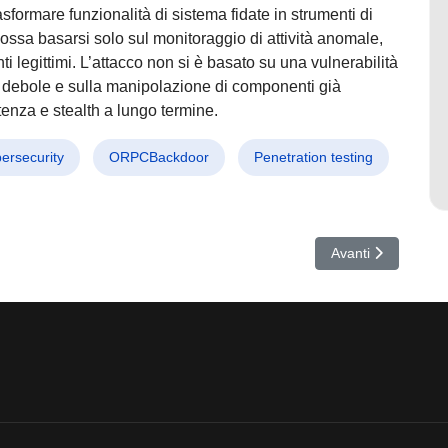
asformare funzionalità di sistema fidate in strumenti di
ssa basarsi solo sul monitoraggio di attività anomale,
 legittimi. L’attacco non si è basato su una vulnerabilità
d debole e sulla manipolazione di componenti già
stenza e stealth a lungo termine.
ersecurity
ORPCBackdoor
Penetration testing
usa GitHub per attacchi invisibili – Allarme per banche e criptovalute
Articolo successiv
Avanti