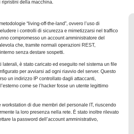
ripristini della macchina.
etodologie “living-off-the-land”, ovvero l’uso di
ludere i controlli di sicurezza e mimetizzarsi nel traffico
r hanno compromesso un account amministratore del
alevola che, tramite normali operazioni REST,
interno senza destare sospetti.
 laterali, è stato caricato ed eseguito nel sistema un file
igurato per avviarsi ad ogni riavvio del server. Questo
o un indirizzo IP controllato dagli attaccanti,
l’esterno come se l’hacker fosse un utente legittimo
lle workstation di due membri del personale IT, riuscendo
mente la loro presenza nella rete. È stato inoltre rilevato
settare la password dell’account amministrativo,