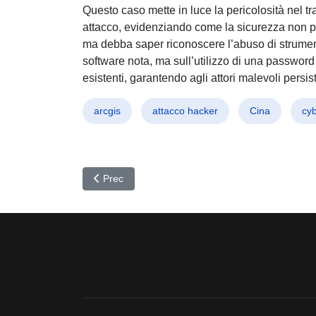
Questo caso mette in luce la pericolosità nel tr
attacco, evidenziando come la sicurezza non po
ma debba saper riconoscere l’abuso di strumenti
software nota, ma sull’utilizzo di una passwor
esistenti, garantendo agli attori malevoli persi
arcgis
attacco hacker
Cina
cyb
Articolo precedente: Astaroth: Il malware bancario 
Prec