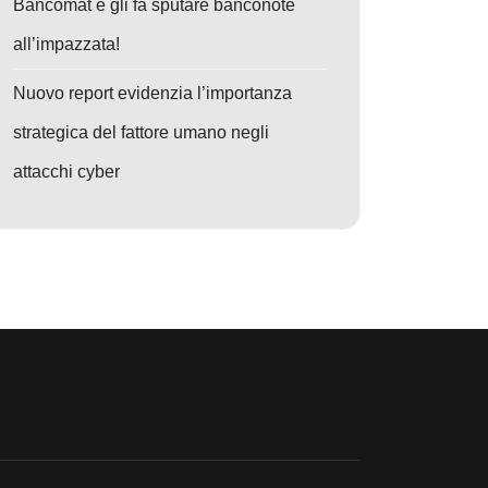
Bancomat e gli fa sputare banconote
all’impazzata!
Nuovo report evidenzia l’importanza
strategica del fattore umano negli
attacchi cyber
o: TA585 e MonsterV2: Il nuovo incubo del phishing autonomo – Attacch