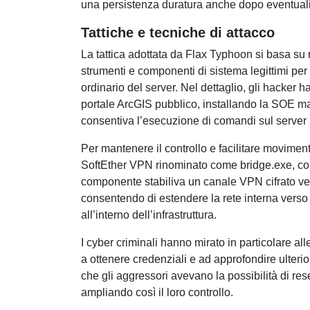
una persistenza duratura anche dopo eventuali 
Tattiche e tecniche di attacco
La tattica adottata da Flax Typhoon si basa su m
strumenti e componenti di sistema legittimi per e
ordinario del server. Nel dettaglio, gli hacke
portale ArcGIS pubblico, installando la SOE m
consentiva l’esecuzione di comandi sul server 
Per mantenere il controllo e facilitare movimenti
SoftEther VPN rinominato come bridge.exe, conf
componente stabiliva un canale VPN cifrato vers
consentendo di estendere la rete interna verso 
all’interno dell’infrastruttura.
I cyber criminali hanno mirato in particolare a
a ottenere credenziali e ad approfondire ulterior
che gli aggressori avevano la possibilità di re
ampliando così il loro controllo.