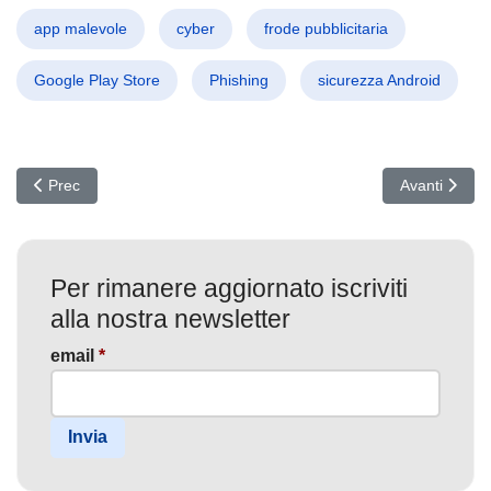
app malevole
cyber
frode pubblicitaria
Google Play Store
Phishing
sicurezza Android
Articolo precedente: Spionaggio Globale Graphite: Il Software Is
Articolo succ
Prec
Avanti
Per rimanere aggiornato iscriviti
alla nostra newsletter
email
*
Invia