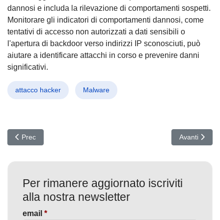
dannosi e includa la rilevazione di comportamenti sospetti.
Monitorare gli indicatori di comportamenti dannosi, come
tentativi di accesso non autorizzati a dati sensibili o
l'apertura di backdoor verso indirizzi IP sconosciuti, può
aiutare a identificare attacchi in corso e prevenire danni
significativi.
attacco hacker
Malware
Articolo precedente: Chi si fida di ChatGPT?
Articolo succ
Prec
Avanti
Per rimanere aggiornato iscriviti
alla nostra newsletter
email
*