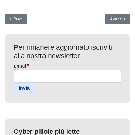
Articolo precedente: Gli attacchi fileless aumentano del 1.400%
Articolo suc
Prec
Avanti
Per rimanere aggiornato iscriviti
alla nostra newsletter
email
*
Invia
Cyber pillole più lette