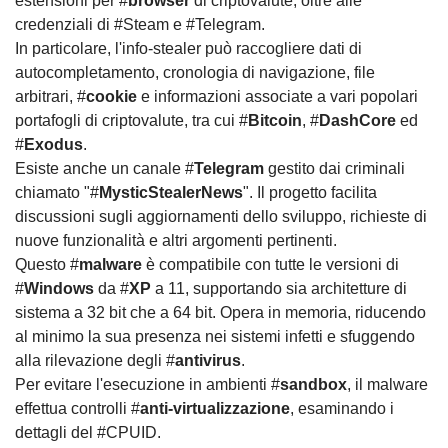
estensioni per #
browser
di criptovalute, oltre alle
credenziali di #Steam e #Telegram.
In particolare, l'info-stealer può raccogliere dati di
autocompletamento, cronologia di navigazione, file
arbitrari, #
cookie
e informazioni associate a vari popolari
portafogli di criptovalute, tra cui #
Bitcoin
, #
DashCore
ed
#
Exodus
.
Esiste anche un canale #
Telegram
gestito dai criminali
chiamato "#
MysticStealerNews
". Il progetto facilita
discussioni sugli aggiornamenti dello sviluppo, richieste di
nuove funzionalità e altri argomenti pertinenti.
Questo #
malware
è compatibile con tutte le versioni di
#
Windows
da #
XP
a 11, supportando sia architetture di
sistema a 32 bit che a 64 bit. Opera in memoria, riducendo
al minimo la sua presenza nei sistemi infetti e sfuggendo
alla rilevazione degli #
antivirus
.
Per evitare l'esecuzione in ambienti #
sandbox
, il malware
effettua controlli #
anti-virtualizzazione
, esaminando i
dettagli del #CPUID.