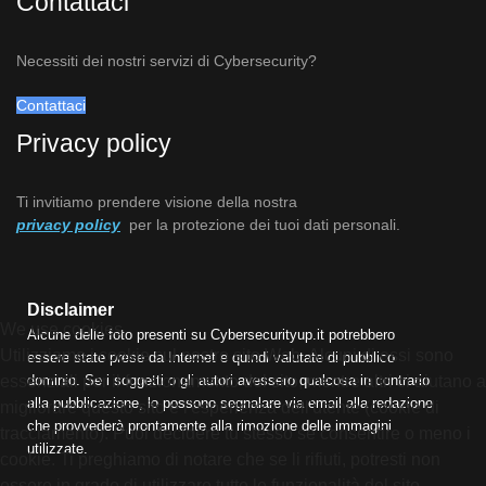
Contattaci
Necessiti dei nostri servizi di Cybersecurity?
Contattaci
Privacy policy
Ti invitiamo prendere visione della nostra
privacy policy
per la protezione dei tuoi dati personali.
Disclaimer
We use cookies
Alcune delle foto presenti su Cybersecurityup.it potrebbero
Utilizziamo i cookie sul nostro sito Web. Alcuni di essi sono
essere state prese da Internet e quindi valutate di pubblico
essenziali per il funzionamento del sito, mentre altri ci aiutano a
dominio. Se i soggetti o gli autori avessero qualcosa in contrario
alla pubblicazione, lo possono segnalare via email alla redazione
migliorare questo sito e l'esperienza dell'utente (cookie di
che provvederà prontamente alla rimozione delle immagini
tracciamento). Puoi decidere tu stesso se consentire o meno i
utilizzate.
cookie. Ti preghiamo di notare che se li rifiuti, potresti non
essere in grado di utilizzare tutte le funzionalità del sito.