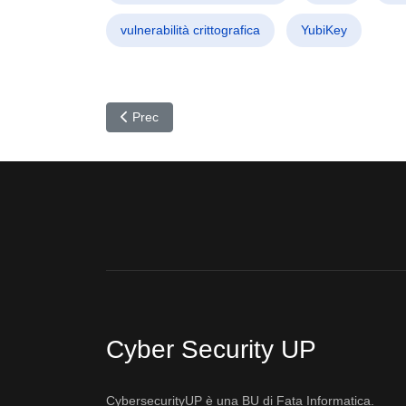
vulnerabilità crittografica
YubiKey
Articolo precedente: Ajina.Banker: Il Malware An
Prec
Cyber Security UP
CybersecurityUP è una BU di Fata Informatica.