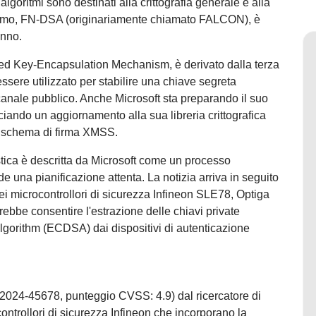
oritmi sono destinati alla crittografia generale e alla
goritmo, FN-DSA (originariamente chiamato FALCON), è
anno.
d Key-Encapsulation Mechanism, è derivato dalla terza
e utilizzato per stabilire una chiave segreta
anale pubblico. Anche Microsoft sta preparando il suo
iando un aggiornamento alla sua libreria crittografica
o schema di firma XMSS.
istica è descritta da Microsoft come un processo
e una pianificazione attenta. La notizia arriva in seguito
 nei microcontrollori di sicurezza Infineon SLE78, Optiga
ebbe consentire l'estrazione delle chiavi private
 Algorithm (ECDSA) dai dispositivi di autenticazione
024-45678, punteggio CVSS: 4.9) dal ricercatore di
ntrollori di sicurezza Infineon che incorporano la