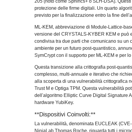
205 (noto come Sphincs+ o SLH-DSA). Questi alg
protezione delle firme digitali. Un quarto al
previsto per la finalizzazione entro la fine dell'
ML-KEM, abbreviazione di Module-Lattice-base
versione del CRYSTALS-KYBER KEM e può esser
condivisa tra due parti che comunicano su un c
ambiente per un futuro post-quantistico, annunc
SymCrypt con il supporto per ML-KEM e per l
Questa transizione alla crittografia post-quant
complesso, multi-annuale e iterativo che richied
alla scoperta di una vulnerabilità crittografica
Trust M e Optiga TPM. Questa vulnerabilità potr
dell'algoritmo Elliptic Curve Digital Signature
hardware YubiKey.
**Dispositivi Coinvolti:**
La vulnerabilità, denominata EUCLEAK (CVE-2
NinjaLab Thomas Roche, riguarda tutti i microco