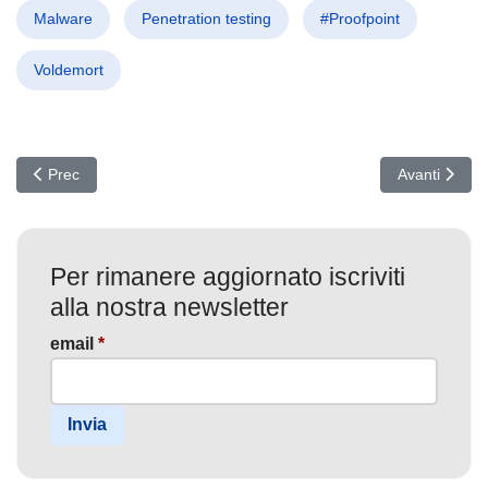
Malware
Penetration testing
#Proofpoint
Voldemort
Articolo precedente: Attacco Qilin 2024: Rubate Credenziali da
Articolo succ
Prec
Avanti
Per rimanere aggiornato iscriviti
alla nostra newsletter
email
*
Invia