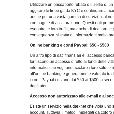
Utilizzare un passaporto rubato o il selfie di un 
aggirare le linee guida KYC e continuare a ric
anche per una vasta gamma di servizi - dal noleg
compagnie di assicurazione. Questi dati permett
eseguire le loro truffe, ma anche di ricattare le
conseguenza, si tratta di informazioni molto pr
Online banking e conti Paypal: $50 - $500
Un altro tipo di dati finanziari è l'accesso ban
forniscono un accesso diretto ai fondi delle vitt
informatici che vogliono riciclare i loro soldi e 
all'online banking è generalmente valutato tra l'
i conti Paypal costano dai $50 ai $500, a secon
degli utenti.
Accesso non autorizzato alle e-mail e ai soc
Esiste un servizio nella darknet che vìola uno s
account. Tuttavia, i metodi impiegati da coloro c