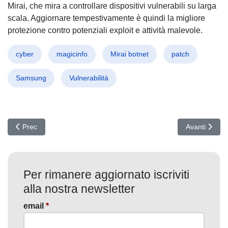
Mirai, che mira a controllare dispositivi vulnerabili su larga
scala. Aggiornare tempestivamente è quindi la migliore
protezione contro potenziali exploit e attività malevole.
cyber
magicinfo
Mirai botnet
patch
Samsung
Vulnerabilità
Articolo precedente: Guardiani Digitali: I team QA salvano miliard
Articolo succ
Prec
Avanti
Per rimanere aggiornato iscriviti
alla nostra newsletter
email
*