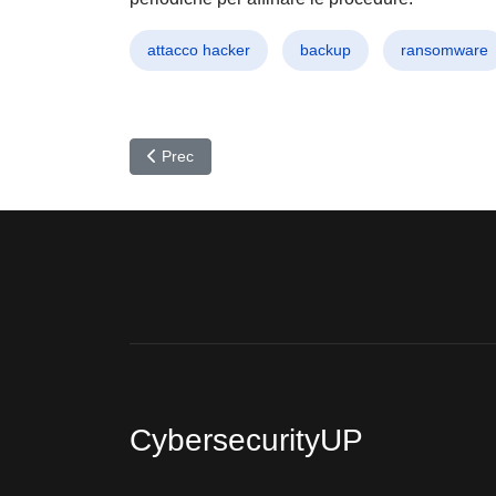
attacco hacker
backup
ransomware
Articolo precedente: SaaS: La Sicurezza è un’Illusi
Prec
CybersecurityUP