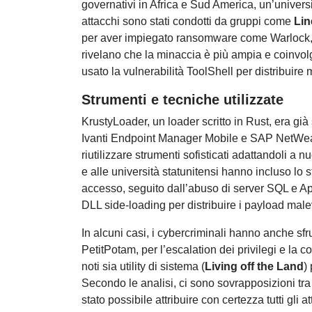
governativi in Africa e Sud America, un’univers
attacchi sono stati condotti da gruppi come
Li
per aver impiegato ransomware come Warlock, Lo
rivelano che la minaccia è più ampia e coinvo
usato la vulnerabilità ToolShell per distribu
Strumenti e tecniche utilizzate
KrustyLoader, un loader scritto in Rust, era gi
Ivanti Endpoint Manager Mobile e SAP NetWeaver
riutilizzare strumenti sofisticati adattandoli a n
e alle università statunitensi hanno incluso lo s
accesso, seguito dall’abuso di server SQL e
DLL side-loading per distribuire i payload male
In alcuni casi, i cybercriminali hanno anche s
PetitPotam, per l’escalation dei privilegi e la 
noti sia utility di sistema (
Living off the Land
)
Secondo le analisi, ci sono sovrapposizioni tra
stato possibile attribuire con certezza tutti gli a