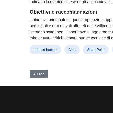
indicano la matrice cinese degli attori coinvolti.
Obiettivi e raccomandazioni
L’obiettivo principale di queste operazioni appa
persistenti e non rilevati alle reti delle vittime
scenario sottolinea l’importanza di aggiornare
infrastrutture critiche contro nuove tecniche di 
attacco hacker
Cina
SharePoint
Articolo precedente: Cyber Allarme Globale: Cryptom
Prec