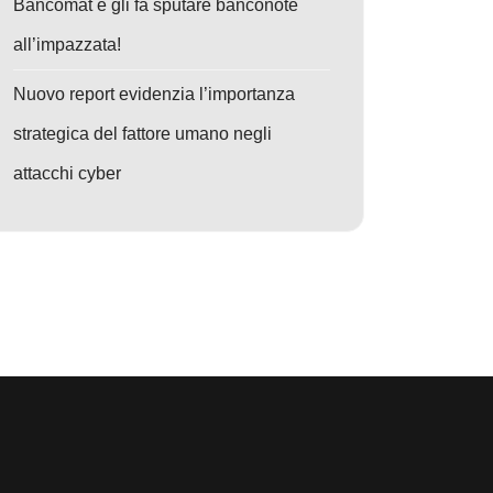
Bancomat e gli fa sputare banconote
all’impazzata!
Nuovo report evidenzia l’importanza
strategica del fattore umano negli
attacchi cyber
i
o: Cyberspionaggio Globale: PassiveNeuron attacca governi e industri