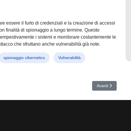
re essere il furto di credenziali e la creazione di accessi
, con finalità di spionaggio a lungo termine. Questo
 tempestivamente i sistemi e monitorare costantemente le
attacco che sfruttano anche vulnerabilità già note.
spionaggio cibernetico
Vulnerabilità
us e AI nel mirino – Tra vulnerabilità, truffe e nuove minacce invisibil
Articolo successiv
Avanti