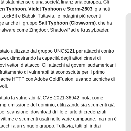
ità statunitense e una società finanziaria europea. Gli
nen Typhoon
,
Violet Typhoon
e
Storm-2603
, già noti
ckBit e Babuk. Tuttavia, le indagini più recenti
lge anche il gruppo
Salt Typhoon (Glowworm)
, che ha
ire malware come Zingdoor, ShadowPad e KrustyLoader.
à stato utilizzato dal gruppo UNC5221 per attacchi contro
, dimostrando la capacità degli attori cinesi di
uovi vettori d’attacco. Gli attacchi ai governi sudamericani
fruttamento di vulnerabilità sconosciute per il primo
 Apache HTTP con Adobe ColdFusion, usando tecniche di
voli.
fruttato la vulnerabilità CVE-2021-36942, nota come
compromissione del dominio, utilizzando sia strumenti già
 per scansione, download di file e furto di credenziali.
 vittime e strumenti usati nelle varie campagne, ma non è
ttacchi a un singolo gruppo. Tuttavia, tutti gli indizi