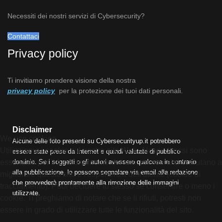
Necessiti dei nostri servizi di Cybersecurity?
Contattaci
Privacy policy
Ti invitiamo prendere visione della nostra
privacy policy
per la protezione dei tuoi dati personali.
Disclaimer
We use cookies
Alcune delle foto presenti su Cybersecurityup.it potrebbero
Utilizziamo i cookie sul nostro sito Web. Alcuni di essi sono
essere state prese da Internet e quindi valutate di pubblico
dominio. Se i soggetti o gli autori avessero qualcosa in contrario
essenziali per il funzionamento del sito, mentre altri ci aiutano a
alla pubblicazione, lo possono segnalare via email alla redazione
migliorare questo sito e l'esperienza dell'utente (cookie di
che provvederà prontamente alla rimozione delle immagini
tracciamento). Puoi decidere tu stesso se consentire o meno i
utilizzate.
cookie. Ti preghiamo di notare che se li rifiuti, potresti non
essere in grado di utilizzare tutte le funzionalità del sito.