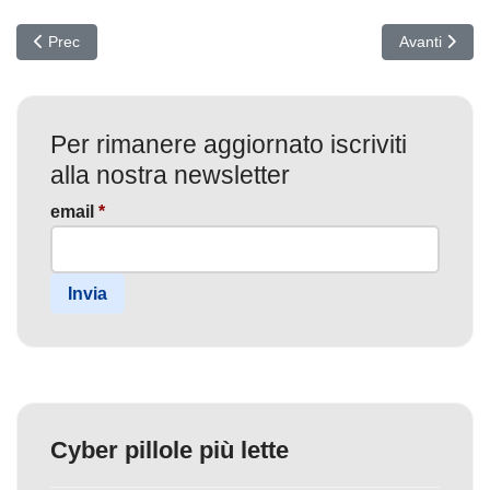
Articolo precedente: Cybersecurity 2026: da costo a motore del busi
Articolo suc
Prec
Avanti
Per rimanere aggiornato iscriviti
alla nostra newsletter
email
*
Invia
Cyber pillole più lette