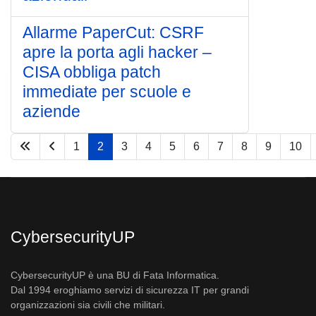
Allarme PaperCut: CSRF
apre la porta agli hacker –
CISA obbliga patch
immediate per scuole e
aziende
1
2
3
4
5
6
7
8
9
10
Pagina 2 di 33
CybersecurityUP
CybersecurityUP è una BU di Fata Informatica.
Dal 1994 eroghiamo servizi di sicurezza IT per grandi
organizzazioni sia civili che militari.