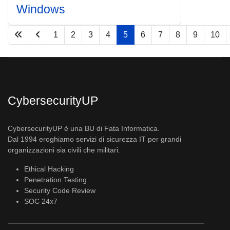
Windows
1
2
3
4
5
6
7
8
9
10
Pagina 5 di 33
CybersecurityUP
CybersecurityUP è una BU di Fata Informatica.
Dal 1994 eroghiamo servizi di sicurezza IT per grandi
organizzazioni sia civili che militari.
Ethical Hacking
Penetration Testing
Security Code Review
SOC 24x7