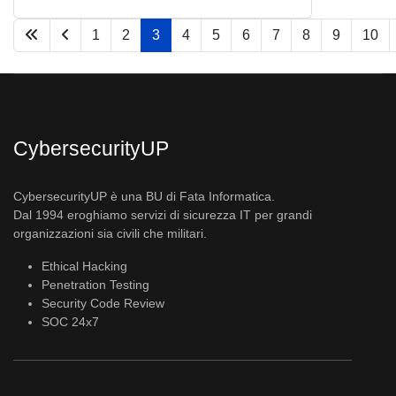
1
2
3
4
5
6
7
8
9
10
Pagina 3 di 33
CybersecurityUP
CybersecurityUP è una BU di Fata Informatica.
Dal 1994 eroghiamo servizi di sicurezza IT per grandi
organizzazioni sia civili che militari.
Ethical Hacking
Penetration Testing
Security Code Review
SOC 24x7