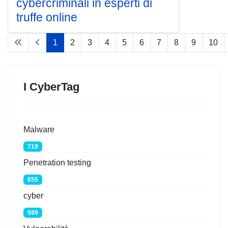
cybercriminali in esperti di
truffe online
1
2
3
4
5
6
7
8
9
10
Pagina 1 di 67
I CyberTag
Malware
719
Penetration testing
655
cyber
599