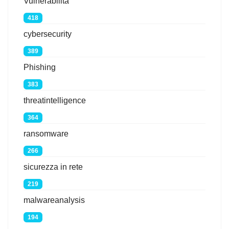
Vulnerabilità
418
cybersecurity
389
Phishing
383
threatintelligence
364
ransomware
266
sicurezza in rete
219
malwareanalysis
194