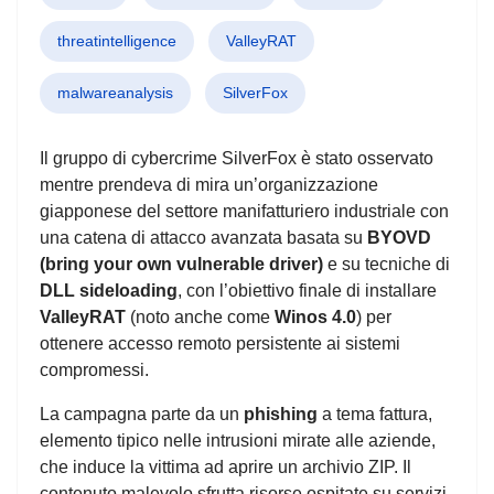
threatintelligence
ValleyRAT
malwareanalysis
SilverFox
Il gruppo di cybercrime SilverFox è stato osservato
mentre prendeva di mira un’organizzazione
giapponese del settore manifatturiero industriale con
una catena di attacco avanzata basata su
BYOVD
(bring your own vulnerable driver)
e su tecniche di
DLL sideloading
, con l’obiettivo finale di installare
ValleyRAT
(noto anche come
Winos 4.0
) per
ottenere accesso remoto persistente ai sistemi
compromessi.
La campagna parte da un
phishing
a tema fattura,
elemento tipico nelle intrusioni mirate alle aziende,
che induce la vittima ad aprire un archivio ZIP. Il
contenuto malevolo sfrutta risorse ospitate su servizi