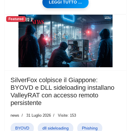
LEGGI TUTTO …
Featured
SilverFox colpisce il Giappone:
BYOVD e DLL sideloading installano
ValleyRAT con accesso remoto
persistente
news
31 Luglio 2026
Visite: 153
BYOVD
dll sideloading
Phishing